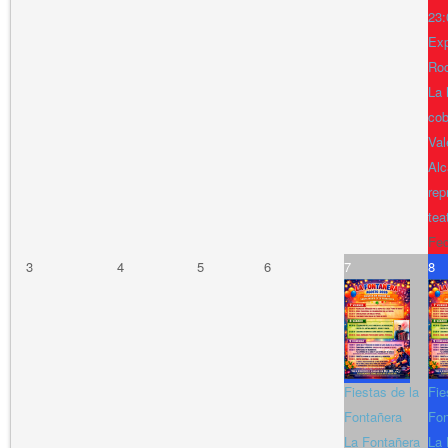
23:
Exp
Ro
La 
cob
Val
Alc
rep
tea
Fe
3
4
5
6
7
8
Fiestas de la
Fie
Fontañera
Fon
La Fontañera
La 