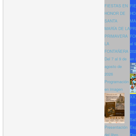
FIESTAS EN
FI
HONOR DE
HO
SANTA
MA
MARÍA DE LA
PR
PRIMAVERA
FO
LA
al 
FONTAÑERA
202
Del 7 al 9 de
en 
agosto de
2026
Programación
en imagen
XXX
San
20:
Sal
Presentación
Es
del libro
Den