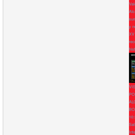
Val
Alc
sum
y n
XV
rec
his
VI
PO
AL
BO
10:
Sal
Int