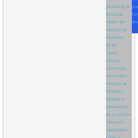
Historia de la
pro
Ermita de
Fer
Valbón de
Bar
Valencia de
Fe
Alcántara
20:30
Centro
Cultural
Conventual
Santa Clara
Valencia de
Alcántara
acogerá la
presentación
de un estudio
histórico y
arqueológico
sobre la