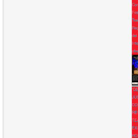
Con
Fes
Tra
Reg
del
Int
ofr
“D
JU
CO
RE
TE
EX
RO