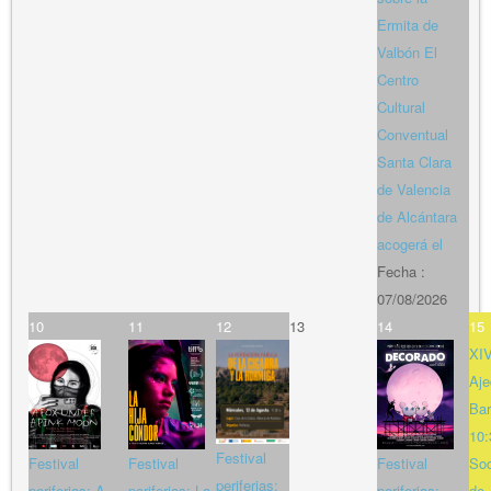
Ermita de
Valbón El
Centro
Cultural
Conventual
Santa Clara
de Valencia
de Alcántara
acogerá el
Fecha :
07/08/2026
10
11
12
13
14
15
XIV
Aje
Bar
10:
Festival
Festival
Festival
Festival
So
periferias:
periferias: A
periferias: La
periferias:
de 