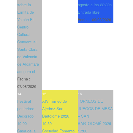
sobre la
agosto a las 22:30h
Ermita de
Entrada libre
Valbón El
Fecha :
09/08/2026
Centro
Cultural
Conventual
Santa Clara
de Valencia
de Alcántara
acogerá el
Fecha :
07/08/2026
14
15
16
Festival
XIV Torneo de
TORNEOS DE
periferias:
Ajedrez San
JUEGOS DE MESA
Decorado
Bartolomé 2026
– SAN
19:00
10:30
BARTOLOMÉ 2026
Casa de la
Sociedad Fomento
17:00