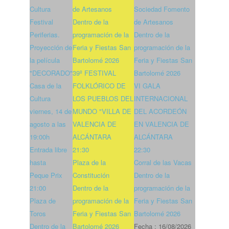
Cultura
de Artesanos
Sociedad Fomento
Festival
Dentro de la
de Artesanos
Periferias.
programación de la
Dentro de la
Proyección de
Feria y Fiestas San
programación de la
la película
Bartolomé 2026
Feria y Fiestas San
"DECORADO"
39º FESTIVAL
Bartolomé 2026
Casa de la
FOLKLÓRICO DE
VI GALA
Cultura
LOS PUEBLOS DEL
INTERNACIONAL
viernes, 14 de
MUNDO "VILLA DE
DEL ACORDEÓN
agosto a las
VALENCIA DE
EN VALENCIA DE
19:00h
ALCÁNTARA
ALCÁNTARA
Entrada libre
21:30
22:30
hasta
Plaza de la
Corral de las Vacas
Peque Prix
Constitución
Dentro de la
21:00
Dentro de la
programación de la
Plaza de
programación de la
Feria y Fiestas San
Toros
Feria y Fiestas San
Bartolomé 2026
Dentro de la
Bartolomé 2026
Fecha :
16/08/2026