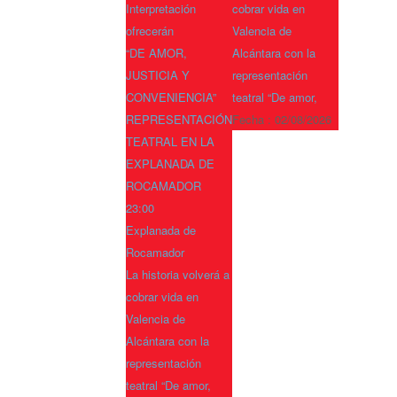
Interpretación
cobrar vida en
ofrecerán
Valencia de
“DE AMOR,
Alcántara con la
JUSTICIA Y
representación
CONVENIENCIA”
teatral “De amor,
REPRESENTACIÓN
Fecha :
02/08/2026
TEATRAL EN LA
EXPLANADA DE
ROCAMADOR
23:00
Explanada de
Rocamador
La historia volverá a
cobrar vida en
Valencia de
Alcántara con la
representación
teatral “De amor,