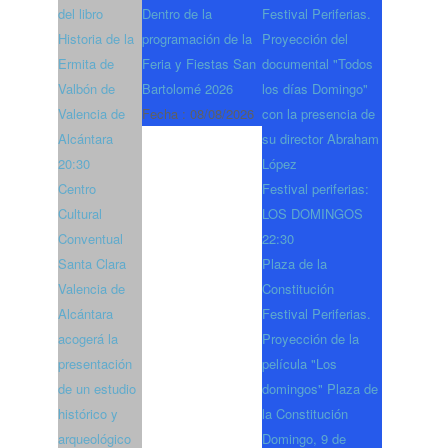
del libro
Dentro de la
Festival Periferias.
Historia de la
programación de la
Proyección del
Ermita de
Feria y Fiestas San
documental "Todos
Valbón de
Bartolomé 2026
los días Domingo"
Valencia de
Fecha :
08/08/2026
con la presencia de
Alcántara
su director Abraham
20:30
López
Centro
Festival periferias:
Cultural
LOS DOMINGOS
Conventual
22:30
Santa Clara
Plaza de la
Valencia de
Constitución
Alcántara
Festival Periferias.
acogerá la
Proyección de la
presentación
película "Los
de un estudio
domingos" Plaza de
histórico y
la Constitución
arqueológico
Domingo, 9 de