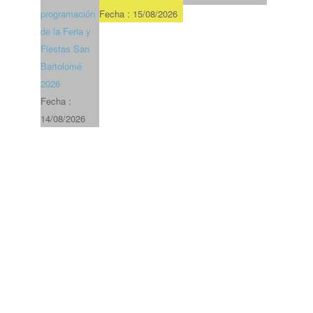
programación
Fecha :
15/08/2026
de la Feria y
Fiestas San
Bartolomé
2026
Fecha :
14/08/2026