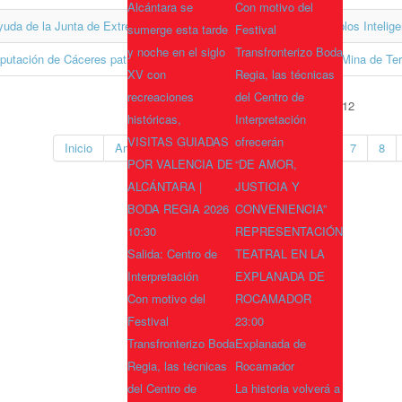
Alcántara se
Con motivo del
uda de la Junta de Extremadura destinadas al Desarrollo de Pueblos Intelige
sumerge esta tarde
Festival
y noche en el siglo
Transfronterizo Boda
putación de Cáceres patrocina el Memorial por las víctimas de la Mina de Ter
XV con
Regia, las técnicas
recreaciones
del Centro de
Página 4 de 12
históricas,
Interpretación
VISITAS GUIADAS
ofrecerán
Inicio
Anterior
1
2
3
4
5
6
7
8
POR VALENCIA DE
“DE AMOR,
ALCÁNTARA |
JUSTICIA Y
BODA REGIA 2026
CONVENIENCIA”
10:30
REPRESENTACIÓN
Salida: Centro de
TEATRAL EN LA
Interpretación
EXPLANADA DE
Con motivo del
ROCAMADOR
Festival
23:00
Transfronterizo Boda
Explanada de
Regia, las técnicas
Rocamador
del Centro de
La historia volverá a