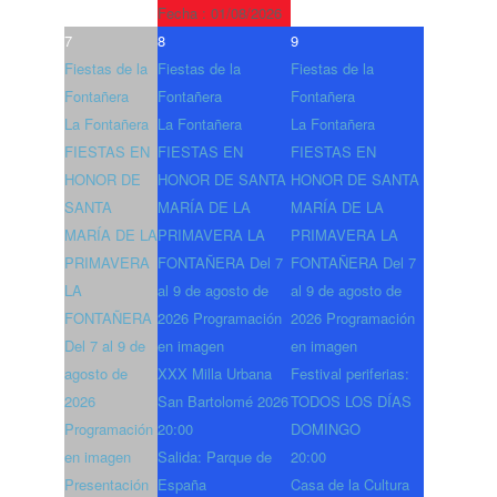
Fecha :
01/08/2026
7
8
9
Fiestas de la
Fiestas de la
Fiestas de la
Fontañera
Fontañera
Fontañera
La Fontañera
La Fontañera
La Fontañera
FIESTAS EN
FIESTAS EN
FIESTAS EN
HONOR DE
HONOR DE SANTA
HONOR DE SANTA
SANTA
MARÍA DE LA
MARÍA DE LA
MARÍA DE LA
PRIMAVERA LA
PRIMAVERA LA
PRIMAVERA
FONTAÑERA Del 7
FONTAÑERA Del 7
LA
al 9 de agosto de
al 9 de agosto de
FONTAÑERA
2026 Programación
2026 Programación
Del 7 al 9 de
en imagen
en imagen
agosto de
XXX Milla Urbana
Festival periferias:
2026
San Bartolomé 2026
TODOS LOS DÍAS
Programación
20:00
DOMINGO
en imagen
Salida: Parque de
20:00
Presentación
España
Casa de la Cultura