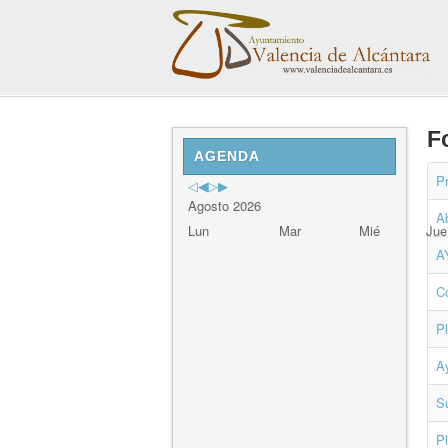
Previous
Previous
Next
Next
F
Year
Month
Year
Month
AGENDA
P
Agosto 2026
Ab
Lun
Mar
Mié
Jue
A
Co
P
A
S
P