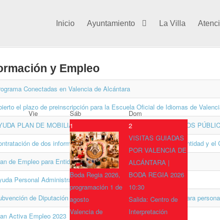
Inicio
Ayuntamiento
La Villa
Atenc
ormación y Empleo
rograma Conectadas en Valencia de Alcántara
ierto el plazo de preinscripción para la Escuela Oficial de Idiomas de Valenc
Vie
Sáb
Dom
YUDA PLAN DE MOBILIARIO Y EQUIPAMIENTO PARA ESPACIOS PÚBLIC
1
2
VISITAS GUIADAS
ntratación de dos informadores turísticos para los Centros de Identidad y el 
POR VALENCIA DE
lan de Empleo para Entidades Locales 2023
ALCÁNTARA |
Boda Regia 2026,
BODA REGIA 2026
yuda Personal Administrativo Pedanías 2023
programación 1 de
10:30
ubvención de Diputación de Cáceres para la creación de empleo para person
agosto
Salida: Centro de
Valencia de
Interpretación
lan Activa Empleo 2023