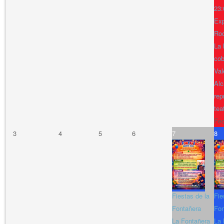
23:
Exp
Ro
La 
cob
Val
Alc
rep
tea
Fe
3
4
5
6
7
8
Fiestas de la
Fie
Fontañera
Fon
La Fontañera
La 