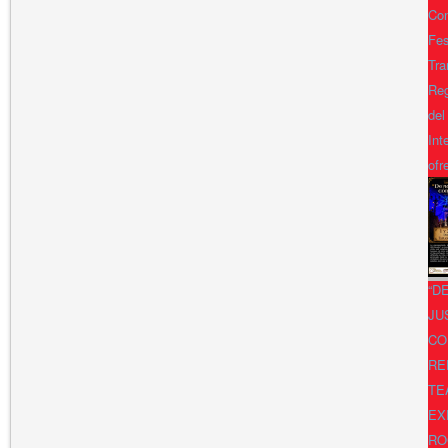
Con
Fes
Tra
Reg
del
Int
ofr
“D
JU
CO
RE
TE
EX
RO