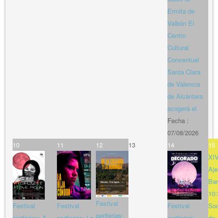
Ermita de
Valbón El
Centro
Cultural
Conventual
Santa Clara
de Valencia
de Alcántara
acogerá el
Fecha :
07/08/2026
10
11
12
13
14
15
XIV
Aje
Bar
10:
Festival
Festival
Festival
Festival
So
periferias:
periferias: A
periferias: La
periferias:
de 