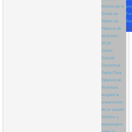
Historia de la
pro
Ermita de
Fer
Valbón de
Bar
Valencia de
Fe
Alcántara
20:30
Centro
Cultural
Conventual
Santa Clara
Valencia de
Alcántara
acogerá la
presentación
de un estudio
histórico y
arqueológico
sobre la