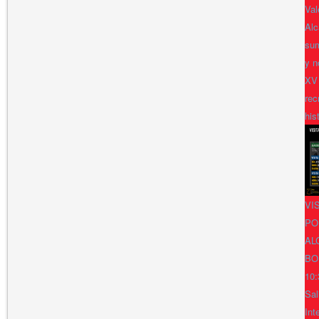
Val
Alc
sum
y n
XV
rec
his
VI
PO
AL
BO
10:
Sal
Int