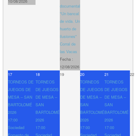
10/08/2026
documental
"Un bancal
de vida. Un
huerto de
ilusiones"
Corral de
las Vacas
Fecha :
12/08/2026
17
18
19
20
21
22
TORNEOS DE
TORNEOS
TORNEOS
TORNEOS
JUEGOS DE
DE JUEGOS
DE JUEGOS
DE JUEGOS
MESA – SAN
DE MESA –
DE MESA –
DE MESA –
BARTOLOMÉ
SAN
SAN
SAN
2026
BARTOLOMÉ
BARTOLOMÉ
BARTOLOMÉ
17:00
2026
2026
2026
Sociedad
17:00
17:00
17:00
Fomento de
Sociedad
Sociedad
Sociedad