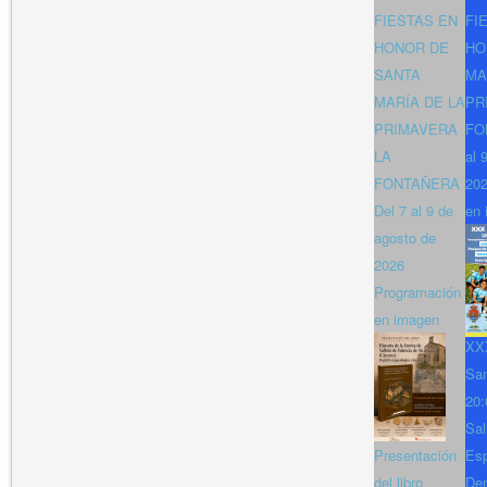
FIESTAS EN
FI
HONOR DE
HO
SANTA
MA
MARÍA DE LA
PR
PRIMAVERA
FO
LA
al 
FONTAÑERA
202
Del 7 al 9 de
en 
agosto de
2026
Programación
en imagen
XXX
San
20:
Sal
Presentación
Es
del libro
Den