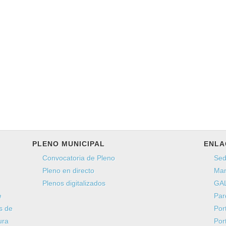
Envíeme una copia
(opcional)
Captcha
*
Enviar
PLENO MUNICIPAL
ENLA
Convocatoria de Pleno
Sed
Pleno en directo
Man
Plenos digitalizados
GAL
e
Par
s de
Por
ura
Por