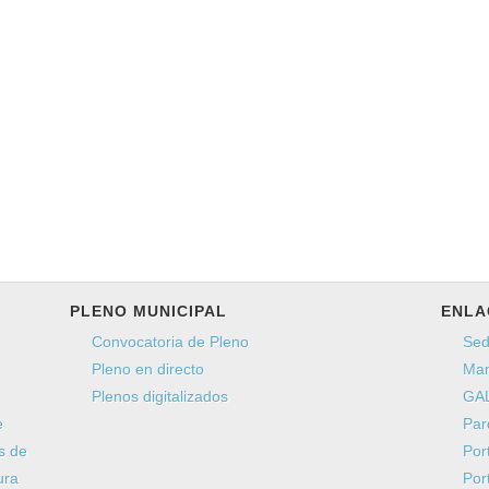
Envíeme una copia
(opcional)
Captcha
*
Enviar
PLENO MUNICIPAL
ENLA
Convocatoria de Pleno
Sed
Pleno en directo
Man
Plenos digitalizados
GAL
e
Par
s de
Por
ura
Por