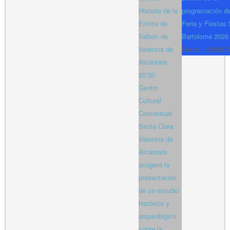
Historia de la
programación de
Ermita de
Feria y Fiestas
Valbón de
Bartolomé 2026
Valencia de
Fecha :
08/08/2
Alcántara
20:30
Centro
Cultural
Conventual
Santa Clara
Valencia de
Alcántara
acogerá la
presentación
de un estudio
histórico y
arqueológico
sobre la