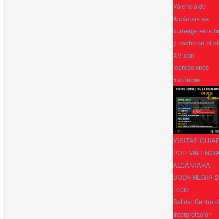
Valencia de
Alcántara se
sumerge esta ta
y noche en el si
XV con
recreaciones
históricas,
VISITAS GUIA
POR VALENCI
ALCÁNTARA |
BODA REGIA 2
10:30
Salida: Centro 
Interpretación