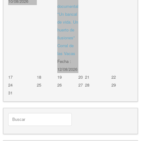
10/08/2026
documental
"Un bancal
de vida. Un
huerto de
ilusiones"
Corral de
las Vacas
Fecha :
12/08/2026
17
18
19
20
21
22
24
25
26
27
28
29
31