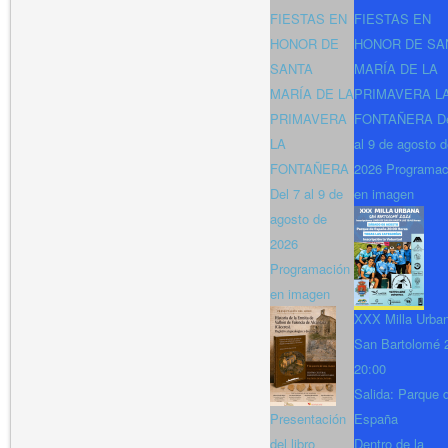
FIESTAS EN
FIESTAS EN
HONOR DE
HONOR DE SA
SANTA
MARÍA DE LA
MARÍA DE LA
PRIMAVERA L
PRIMAVERA
FONTAÑERA De
LA
al 9 de agosto 
FONTAÑERA
2026 Programac
Del 7 al 9 de
en imagen
agosto de
2026
Programación
en imagen
XXX Milla Urba
San Bartolomé 
20:00
Salida: Parque 
Presentación
España
del libro
Dentro de la