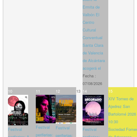
Ermita de
Valbón El
Centro
Cultural
Conventual
Santa Clara
de Valencia
de Alcántara
acogerá el
Fecha :
07/08/2026
10
11
12
13
14
15
XIV Torneo de
Ajedrez San
Bartolomé 2026
10:30
Festival
Festival
Festival
Festival
Sociedad Fome
periferias:
periferias:
periferias: A
periferias:
de Artesanos