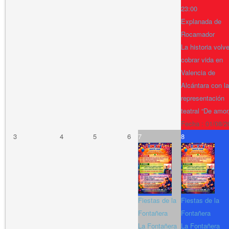
23:00
Explanada de
Rocamador
La historia volv
cobrar vida en
Valencia de
Alcántara con la
representación
teatral “De amor
Fecha :
01/08/2
3
4
5
6
7
8
Fiestas de la
Fiestas de la
Fontañera
Fontañera
La Fontañera
La Fontañera