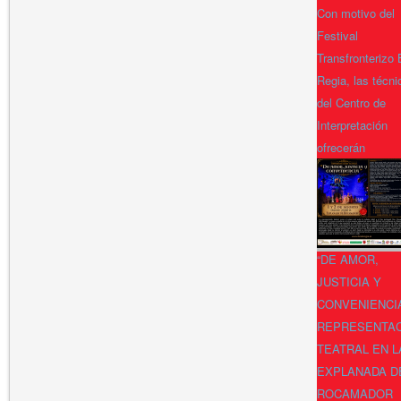
Con motivo del
Festival
Transfronterizo
Regia, las técni
del Centro de
Interpretación
ofrecerán
“DE AMOR,
JUSTICIA Y
CONVENIENCI
REPRESENTA
TEATRAL EN L
EXPLANADA D
ROCAMADOR