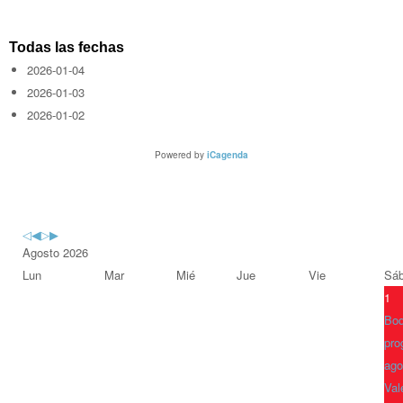
Todas las fechas
2026-01-04
2026-01-03
2026-01-02
Powered by
iCagenda
Previous
Previous
Next
Next
Year
Month
Year
Month
Agosto 2026
Lun
Mar
Mié
Jue
Vie
Sá
1
Bod
pro
ago
Val