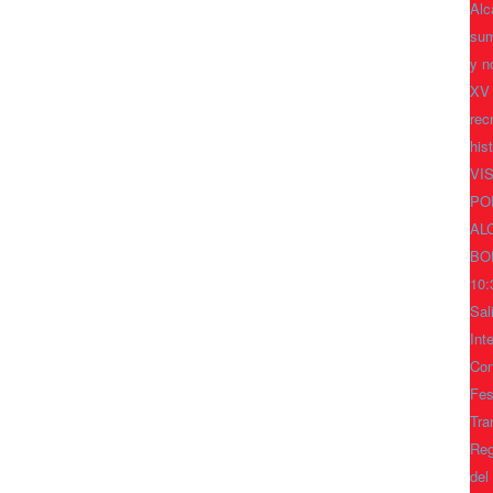
Alc
sum
y n
XV
rec
his
VI
PO
AL
BO
10:
Sal
Int
Con
Fes
Tra
Reg
del