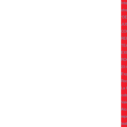
Int
ofr
“D
JU
CO
RE
TE
EX
RO
23:
Exp
Ro
La 
cob
Val
Alc
rep
tea