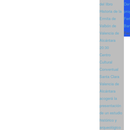
del libro
Den
Historia de la
pro
Ermita de
Fer
Valbón de
Bar
Valencia de
Fec
Alcántara
20:30
Centro
Cultural
Conventual
Santa Clara
Valencia de
Alcántara
acogerá la
presentación
de un estudio
histórico y
arqueológico