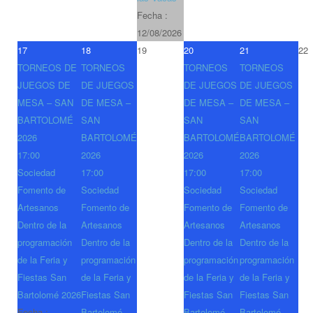
Fecha :
12/08/2026
17
18
19
20
21
22
TORNEOS DE
TORNEOS
TORNEOS
TORNEOS
JUEGOS DE
DE JUEGOS
DE JUEGOS
DE JUEGOS
MESA – SAN
DE MESA –
DE MESA –
DE MESA –
BARTOLOMÉ
SAN
SAN
SAN
2026
BARTOLOMÉ
BARTOLOMÉ
BARTOLOMÉ
17:00
2026
2026
2026
Sociedad
17:00
17:00
17:00
Fomento de
Sociedad
Sociedad
Sociedad
Artesanos
Fomento de
Fomento de
Fomento de
Dentro de la
Artesanos
Artesanos
Artesanos
programación
Dentro de la
Dentro de la
Dentro de la
de la Feria y
programación
programación
programación
Fiestas San
de la Feria y
de la Feria y
de la Feria y
Bartolomé 2026
Fiestas San
Fiestas San
Fiestas San
Fecha :
Bartolomé
Bartolomé
Bartolomé