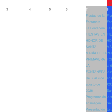
Fec
3
4
5
6
7
8
Fiestas de la
Fie
Fontañera
Fon
La Fontañera
La 
FIESTAS EN
FI
HONOR DE
HO
SANTA
MA
MARÍA DE LA
PR
PRIMAVERA
FO
LA
al 
FONTAÑERA
202
Del 7 al 9 de
en 
agosto de
XXX
2026
San
Programación
20:
en imagen
Sal
Presentación
Es