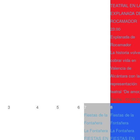
TEATRAL EN L
EXPLANADA D
ROCAMADOR
23:00
Explanada de
Rocamador
La historia volve
cobrar vida en
Valencia de
Alcántara con la
representación
teatral “De amor
Fecha :
01/08/2
3
4
5
6
7
8
Fiestas de la
Fiestas de la
Fontañera
Fontañera
La Fontañera
La Fontañera
FIESTAS EN
FIESTAS EN