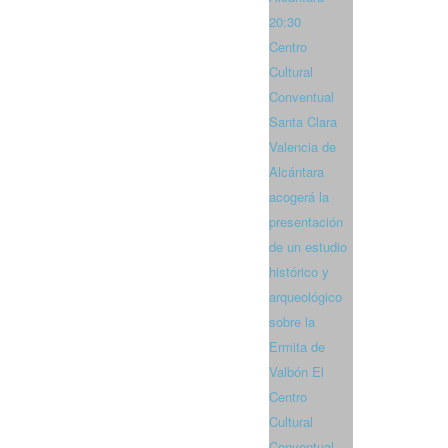
20:30
Centro
Cultural
Conventual
Santa Clara
Valencia de
Alcántara
acogerá la
presentación
de un estudio
histórico y
arqueológico
sobre la
Ermita de
Valbón El
Centro
Cultural
Conventual