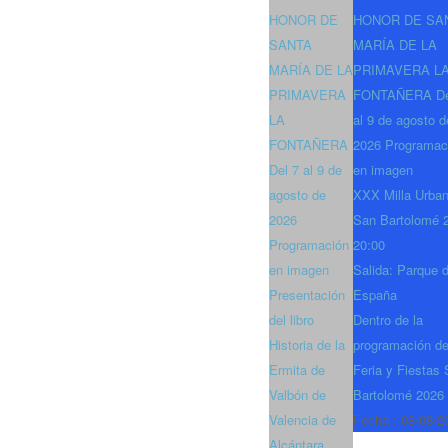
HONOR DE
HONOR DE SA
SANTA
MARÍA DE LA
MARÍA DE LA
PRIMAVERA L
PRIMAVERA
FONTAÑERA De
LA
al 9 de agosto d
FONTAÑERA
2026 Programac
Del 7 al 9 de
en imagen
agosto de
XXX Milla Urba
2026
San Bartolomé 
Programación
20:00
en imagen
Salida: Parque 
Presentación
España
del libro
Dentro de la
Historia de la
programación de
Ermita de
Feria y Fiestas
Valbón de
Bartolomé 2026
Valencia de
Fecha :
08/08/2
Alcántara