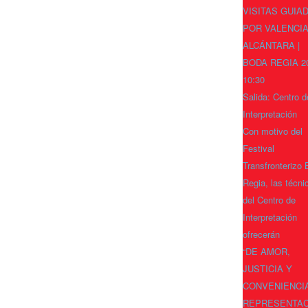
VISITAS GUIA
POR VALENCIA
ALCÁNTARA |
BODA REGIA 2
10:30
Salida: Centro d
Interpretación
Con motivo del
Festival
Transfronterizo
Regia, las técni
del Centro de
Interpretación
ofrecerán
“DE AMOR,
JUSTICIA Y
CONVENIENCIA
REPRESENTAC