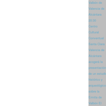
Valbón de
Valencia de
Alcántara
20:30
Centro
Cultural
Conventual
Santa Clara
Valencia de
Alcántara
acogerá la
presentación
de un estudi
histórico y
arqueológico
sobre la
Ermita de
Valbón El