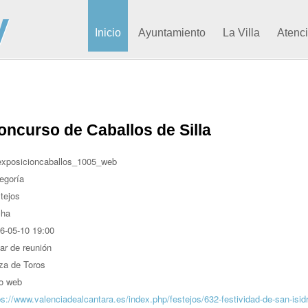
Inicio
Ayuntamiento
La Villa
Atenc
oncurso de Caballos de Silla
egoría
tejos
cha
6-05-10
19:00
ar de reunión
za de Toros
io web
ps://www.valenciadealcantara.es/index.php/festejos/632-festividad-de-san-isid