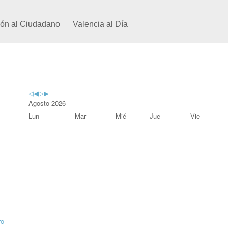
ión al Ciudadano
Valencia al Día
Previous
Previous
Next
Next
Year
Month
Year
Month
Agosto 2026
Lun
Mar
Mié
Jue
Vie
ro-