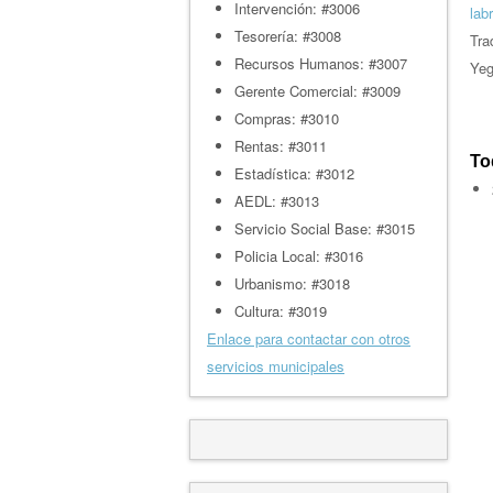
Intervención: #3006
lab
Tesorería: #3008
Tra
Recursos Humanos: #3007
Yeg
Gerente Comercial: #3009
Compras: #3010
Rentas: #3011
To
Estadística: #3012
AEDL: #3013
Servicio Social Base: #3015
Policia Local: #3016
Urbanismo: #3018
Cultura: #3019
Enlace para contactar con otros
servicios municipales