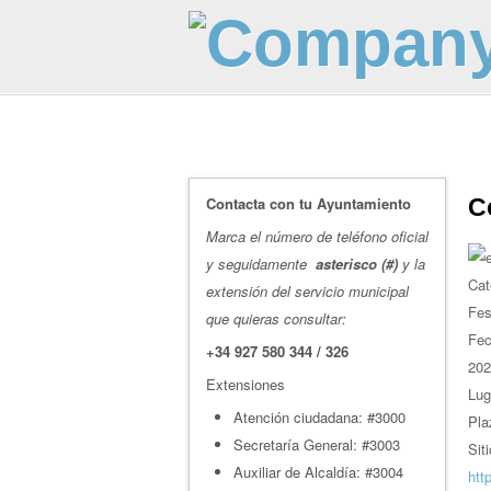
Contacta con tu Ayuntamiento
C
Marca el número de teléfono oficial
y seguidamente
asterisco (#)
y la
Cat
extensión del servicio municipal
Fes
que quieras consultar:
Fe
+34 927 580 344 / 326
202
Extensiones
Lug
Atención ciudadana: #3000
Pla
Secretaría General: #3003
Sit
Auxiliar de Alcaldía: #3004
htt