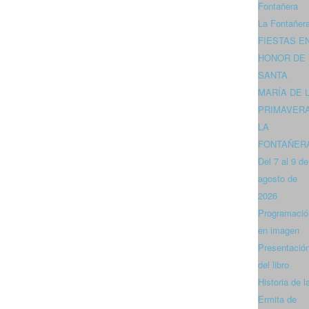
Fontañera
La Fontañer
FIESTAS E
HONOR DE
SANTA
MARÍA DE 
PRIMAVER
LA
FONTAÑER
Del 7 al 9 de
agosto de
2026
Programació
en imagen
Presentació
del libro
Historia de l
Ermita de