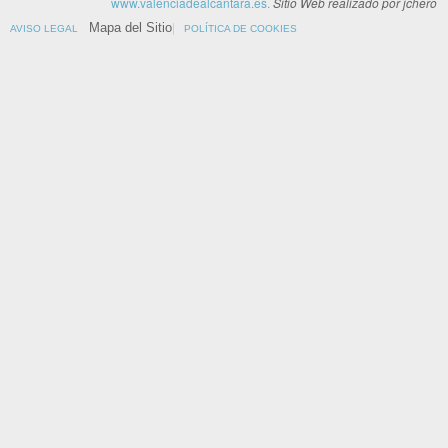
www.valenciadealcantara.es.
Sitio Web realizado por jchero
Mapa del Sitio
AVISO LEGAL
POLÍTICA DE COOKIES