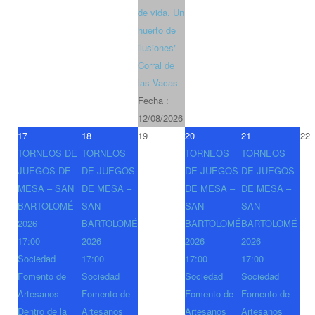
de vida. Un
huerto de
ilusiones"
Corral de
las Vacas
Fecha :
12/08/2026
17
18
19
20
21
22
TORNEOS DE
TORNEOS
TORNEOS
TORNEOS
JUEGOS DE
DE JUEGOS
DE JUEGOS
DE JUEGOS
MESA – SAN
DE MESA –
DE MESA –
DE MESA –
BARTOLOMÉ
SAN
SAN
SAN
2026
BARTOLOMÉ
BARTOLOMÉ
BARTOLOMÉ
17:00
2026
2026
2026
Sociedad
17:00
17:00
17:00
Fomento de
Sociedad
Sociedad
Sociedad
Artesanos
Fomento de
Fomento de
Fomento de
Dentro de la
Artesanos
Artesanos
Artesanos