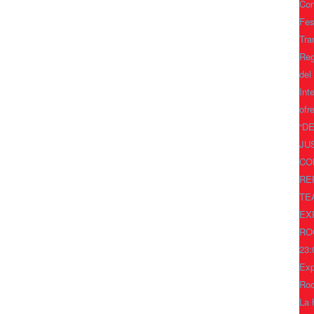
Con
Fes
Tra
Reg
del
Int
ofr
“D
JU
CO
RE
TE
EX
RO
23:
Exp
Ro
La 