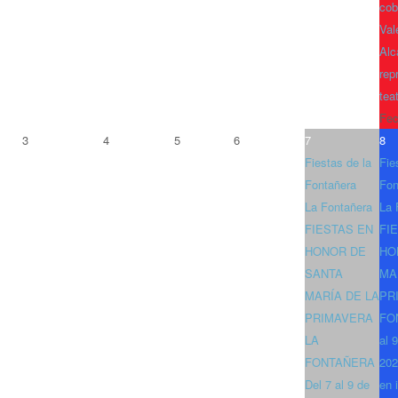
cob
Val
Alc
rep
tea
Fec
3
4
5
6
7
8
Fiestas de la
Fie
Fontañera
Fon
La Fontañera
La 
FIESTAS EN
FI
HONOR DE
HO
SANTA
MA
MARÍA DE LA
PR
PRIMAVERA
FO
LA
al 
FONTAÑERA
202
Del 7 al 9 de
en 