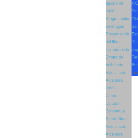
agosto de
XXX
2026
San
Programación
20:
en imagen
Sal
Presentación
Es
del libro
Den
Historia de la
pro
Ermita de
Fer
Valbón de
Bar
Valencia de
Fec
Alcántara
20:30
Centro
Cultural
Conventual
Santa Clara
Valencia de
Alcántara