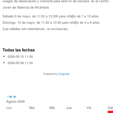
Juegos de observación y memoria para este fin de semana en el Centro
Joven de Valencia de Alcántara
Sábado 9 de mayo, de 11:30 a 13:30h para niñ@s de 7 a 10 años
Domingo, 10 de mayo, de 11:30 a 13:30 para niñ@s de 4 a 6 años
(Las edades son orientativas, no exclusivas)
Todas las fechas
2026-05-10
11:30
2026-05-09
11:30
Powered by
iCagenda
Previous
Previous
Next
Next
Year
Month
Year
Month
Agosto 2026
Lun
Mar
Mié
Jue
Vie
Sá