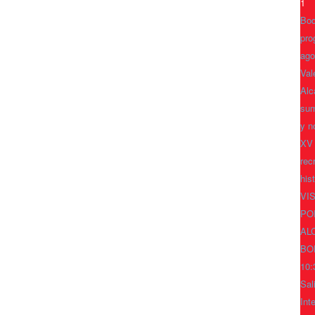
1
Bod
pro
ago
Val
Alc
sum
y n
XV
rec
his
VI
PO
AL
BO
10:
Sal
Int