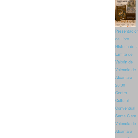
Presentació
del libro
Historia de l
Ermita de
Valbón de
Valencia de
Alcántara
20:30
Centro
Cultural
Conventual
Santa Clara
Valencia de
Alcántara