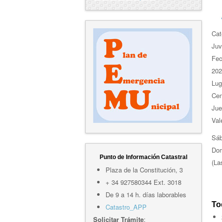
Cat
Juv
Fe
202
Lug
Cen
Jue
Val
Sáb
Dom
Punto de Información Catastral
(La
Plaza de la Constitución, 3
+ 34 927580344 Ext. 3018
De 9 a 14 h. días laborables
To
Catastro_APP
Solicitar Trámite
: