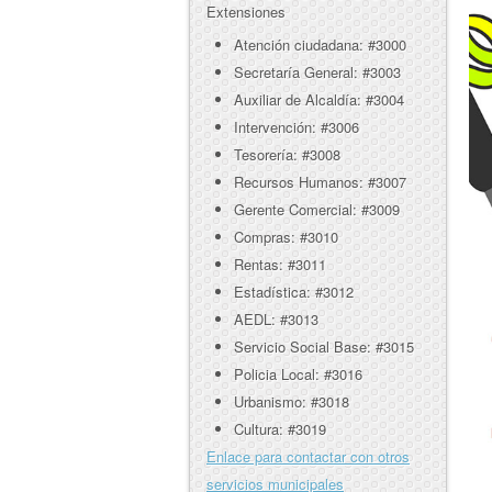
Extensiones
Atención ciudadana: #3000
Secretaría General: #3003
Auxiliar de Alcaldía: #3004
Intervención: #3006
Tesorería: #3008
Recursos Humanos: #3007
Gerente Comercial: #3009
Compras: #3010
Rentas: #3011
Estadística: #3012
AEDL: #3013
Servicio Social Base: #3015
Policia Local: #3016
Urbanismo: #3018
Cultura: #3019
Enlace para contactar con otros
servicios municipales