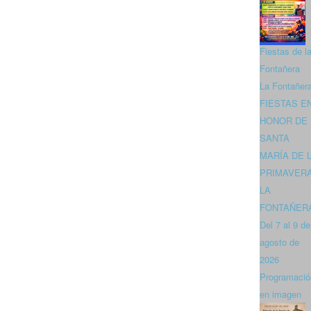
Fiestas de l
Fontañera
La Fontañer
FIESTAS E
HONOR DE
SANTA
MARÍA DE 
PRIMAVER
LA
FONTAÑER
Del 7 al 9 de
agosto de
2026
Programació
en imagen