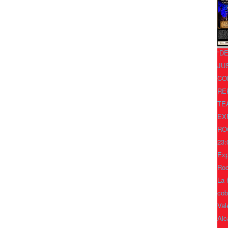
“D
JU
CO
RE
TE
EX
RO
23:
Exp
Ro
La 
cob
Val
Alc