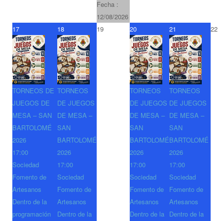
Fecha :
12/08/2026
17
18
19
20
21
22
TORNEOS DE
TORNEOS
TORNEOS
TORNEOS
JUEGOS DE
DE JUEGOS
DE JUEGOS
DE JUEGOS
MESA – SAN
DE MESA –
DE MESA –
DE MESA –
BARTOLOMÉ
SAN
SAN
SAN
2026
BARTOLOMÉ
BARTOLOMÉ
BARTOLOMÉ
17:00
2026
2026
2026
Sociedad
17:00
17:00
17:00
Fomento de
Sociedad
Sociedad
Sociedad
Artesanos
Fomento de
Fomento de
Fomento de
Dentro de la
Artesanos
Artesanos
Artesanos
programación
Dentro de la
Dentro de la
Dentro de la