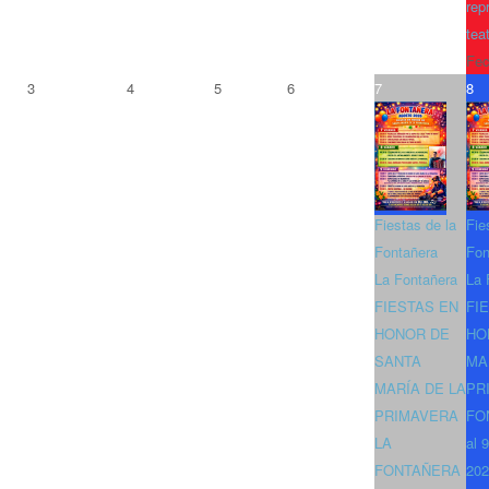
rep
tea
Fec
3
4
5
6
7
8
Fiestas de la
Fie
Fontañera
Fon
La Fontañera
La 
FIESTAS EN
FI
HONOR DE
HO
SANTA
MA
MARÍA DE LA
PR
PRIMAVERA
FO
LA
al 
FONTAÑERA
202