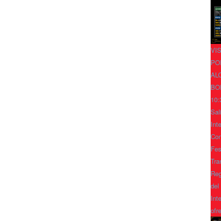
VI
PO
AL
BO
10:
Sal
Int
Con
Fes
Tra
Reg
del
Int
ofr