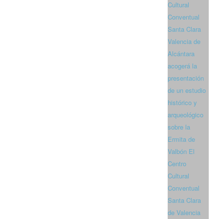
Cultural
Conventual
Santa Clara
Valencia de
Alcántara
acogerá la
presentación
de un estudio
histórico y
arqueológico
sobre la
Ermita de
Valbón El
Centro
Cultural
Conventual
Santa Clara
de Valencia