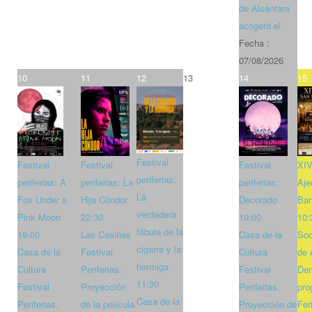
de Alcántara
acogerá el
Fecha :
07/08/2026
10
11
12
13
14
15
Festival
Festival
Festival
Festival
XIV
periferias:
periferias: A
periferias: La
periferias:
Aje
La
Fox Under a
Hija Cóndor
Decorado
Bar
verdadera
Pink Moon
22:30
19:00
10:
fábula de la
19:00
Las Casiñas
Casa de la
Soc
cigarra y la
Casa de la
Festival
Cultura
de 
hormiga
Cultura
Periferias.
Festival
Den
11:30
Festival
Proyección
Periferias.
pro
Casa de la
Periferias.
de la película
Proyección de
Fer