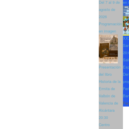
Del 7 al 9 de
en 
agosto de
2026
Programación
en imagen
XXX
San
20:
Sal
Presentación
Es
del libro
Den
Historia de la
pro
Ermita de
Fer
Valbón de
Bar
Valencia de
Fec
Alcántara
20:30
Centro