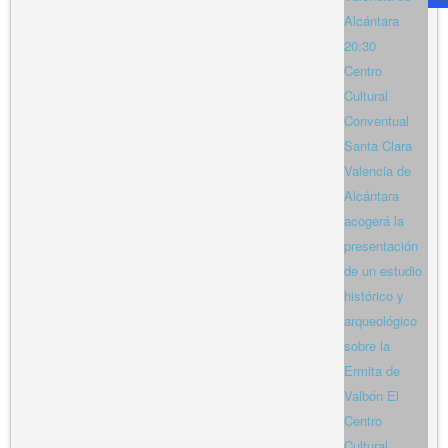
Alcántara
20:30
Centro
Cultural
Conventual
Santa Clara
Valencia de
Alcántara
acogerá la
presentación
de un estudio
histórico y
arqueológico
sobre la
Ermita de
Valbón El
Centro
Cultural