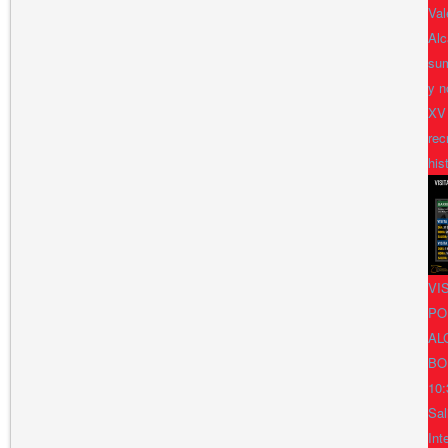
Val
Alc
sum
y n
XV
rec
his
VI
PO
AL
BO
10:
Sal
Int