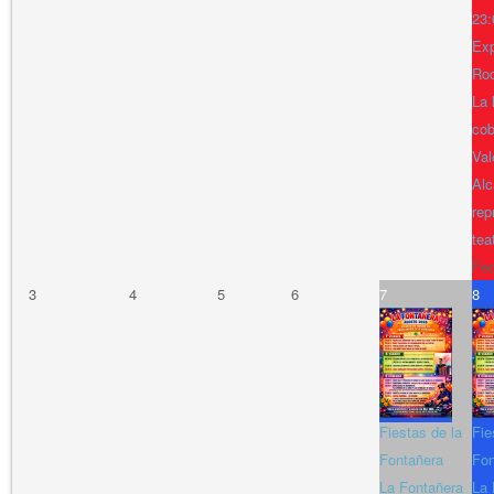
23:
Exp
Ro
La 
cob
Val
Alc
rep
tea
Fe
3
4
5
6
7
8
Fiestas de la
Fie
Fontañera
Fon
La Fontañera
La 