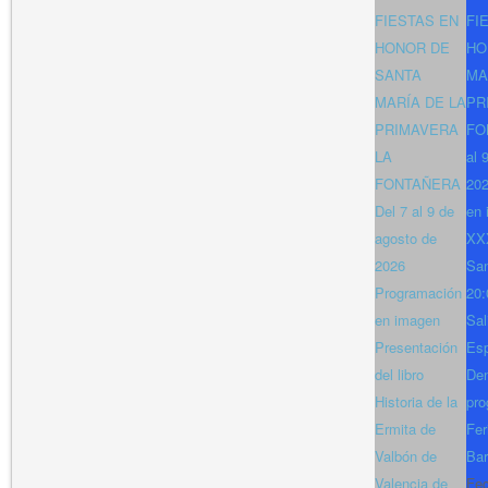
FIESTAS EN
FI
HONOR DE
HO
SANTA
MA
MARÍA DE LA
PR
PRIMAVERA
FO
LA
al 
FONTAÑERA
202
Del 7 al 9 de
en 
agosto de
XXX
2026
San
Programación
20:
en imagen
Sal
Presentación
Es
del libro
Den
Historia de la
pro
Ermita de
Fer
Valbón de
Bar
Valencia de
Fe