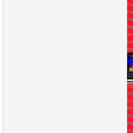
Con
Fes
Tra
Reg
del
Int
ofr
“D
JU
CO
RE
TE
EX
RO