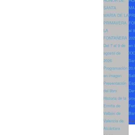
HONOR DE
HO
SANTA
MA
MARÍA DE LA
PR
PRIMAVERA
FO
LA
al 
FONTAÑERA
202
Del 7 al 9 de
en 
agosto de
XXX
2026
San
Programación
20:
en imagen
Sal
Presentación
Es
del libro
Den
Historia de la
pro
Ermita de
Fer
Valbón de
Bar
Valencia de
Fec
Alcántara