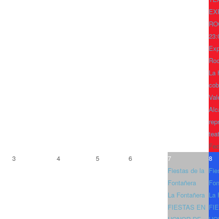
EX
RO
23:
Exp
Ro
La 
cob
Val
Alc
rep
tea
Fec
3
4
5
6
7
8
Fiestas de la
Fie
Fontañera
Fon
La Fontañera
La 
FIESTAS EN
FI