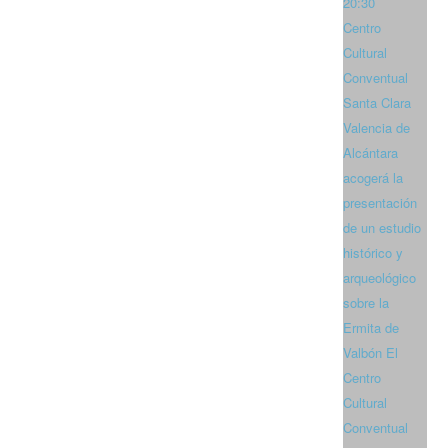
20:30
Centro
Cultural
Conventual
Santa Clara
Valencia de
Alcántara
acogerá la
presentación
de un estudio
histórico y
arqueológico
sobre la
Ermita de
Valbón El
Centro
Cultural
Conventual