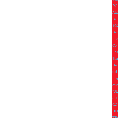
PO
AL
BO
10:
Sal
Int
Con
Fes
Tra
Reg
del
Int
ofr
“D
JU
CO
RE
TE