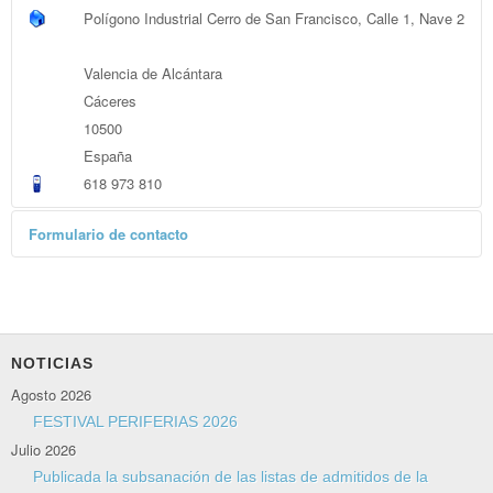
Polígono Industrial Cerro de San Francisco, Calle 1, Nave 2
Valencia de Alcántara
Cáceres
10500
España
618 973 810
Formulario de contacto
Enviar un correo electrónico
*
Campo requerido
Nombre
*
NOTICIAS
Agosto 2026
Correo electrónico
*
FESTIVAL PERIFERIAS 2026
Julio 2026
Publicada la subsanación de las listas de admitidos de la