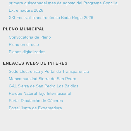
Asunto
*
primera quincenadel mes de agosto del Programa Concilia
Extremadura 2026
XXI Festival Transfronterizo Boda Regia 2026
Mensaje
*
PLENO MUNICIPAL
Convocatoria de Pleno
Pleno en directo
Plenos digitalizados
ENLACES WEBS DE INTERÉS
Sede Electrónica y Portal de Transparencia
Mancomunidad Sierra de San Pedro
GAL Sierra de San Pedro Los Baldíos
Parque Natural Tajo Internacional
Portal Diputación de Cáceres
Envíeme una copia
(opcional)
Portal Junta de Extremadura
Captcha
*