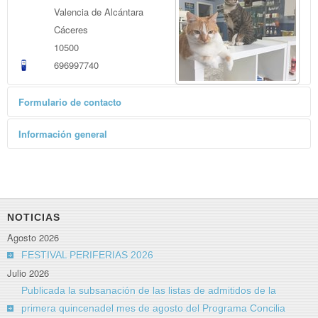
Valencia de Alcántara
Cáceres
10500
696997740
Formulario de contacto
Enviar un correo electrónico
Información general
*
Campo requerido
Clínica Veterinaria y Peluquería Canina
Nombre
*
NOTICIAS
Correo electrónico
*
Agosto 2026
FESTIVAL PERIFERIAS 2026
Julio 2026
Asunto
*
Publicada la subsanación de las listas de admitidos de la
primera quincenadel mes de agosto del Programa Concilia