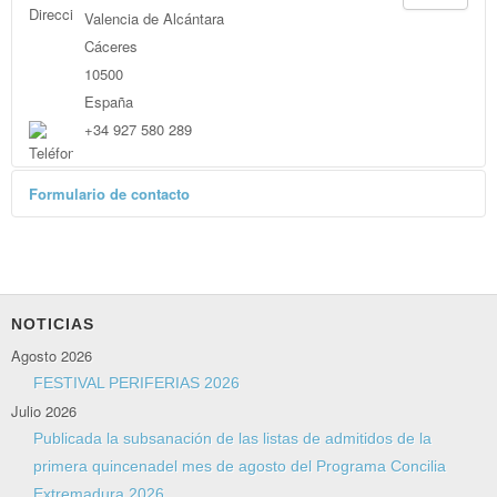
Valencia de Alcántara
Cáceres
10500
España
+34 927 580 289
Formulario de contacto
Enviar un correo electrónico
*
Campo requerido
Nombre
*
NOTICIAS
Agosto 2026
Correo electrónico
*
FESTIVAL PERIFERIAS 2026
Julio 2026
Publicada la subsanación de las listas de admitidos de la
Asunto
*
primera quincenadel mes de agosto del Programa Concilia
Extremadura 2026